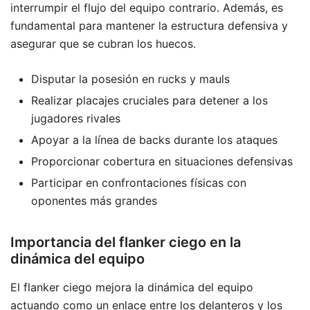
interrumpir el flujo del equipo contrario. Además, es
fundamental para mantener la estructura defensiva y
asegurar que se cubran los huecos.
Disputar la posesión en rucks y mauls
Realizar placajes cruciales para detener a los
jugadores rivales
Apoyar a la línea de backs durante los ataques
Proporcionar cobertura en situaciones defensivas
Participar en confrontaciones físicas con
oponentes más grandes
Importancia del flanker ciego en la
dinámica del equipo
El flanker ciego mejora la dinámica del equipo
actuando como un enlace entre los delanteros y los