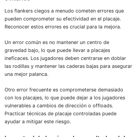
Los flankers ciegos a menudo cometen errores que
pueden comprometer su efectividad en el placaje.
Reconocer estos errores es crucial para la mejora.
Un error común es no mantener un centro de
gravedad bajo, lo que puede llevar a placajes
ineficaces. Los jugadores deben centrarse en doblar
las rodillas y mantener las caderas bajas para asegurar
una mejor palanca.
Otro error frecuente es comprometerse demasiado
con los placajes, lo que puede dejar a los jugadores
vulnerables a cambios de dirección o offloads.
Practicar técnicas de placaje controladas puede
ayudar a mitigar este riesgo.