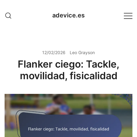
Skip
to
adevice.es
content
12/02/2026
Leo Grayson
Flanker ciego: Tackle,
movilidad, fisicalidad