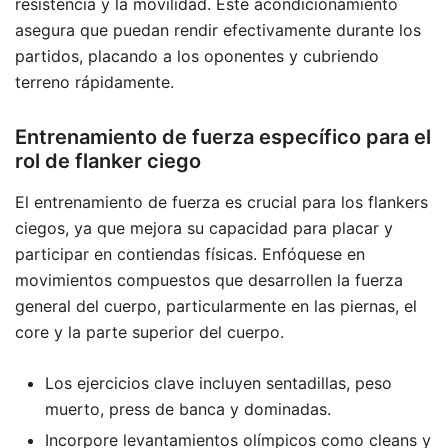
resistencia y la movilidad. Este acondicionamiento
asegura que puedan rendir efectivamente durante los
partidos, placando a los oponentes y cubriendo
terreno rápidamente.
Entrenamiento de fuerza específico para el
rol de flanker ciego
El entrenamiento de fuerza es crucial para los flankers
ciegos, ya que mejora su capacidad para placar y
participar en contiendas físicas. Enfóquese en
movimientos compuestos que desarrollen la fuerza
general del cuerpo, particularmente en las piernas, el
core y la parte superior del cuerpo.
Los ejercicios clave incluyen sentadillas, peso
muerto, press de banca y dominadas.
Incorpore levantamientos olímpicos como cleans y