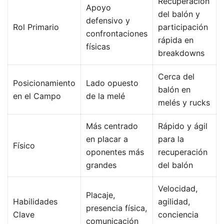
Recuperación
Apoyo
del balón y
defensivo y
Rol Primario
participación
confrontaciones
rápida en
físicas
breakdowns
Cerca del
Posicionamiento
Lado opuesto
balón en
en el Campo
de la melé
melés y rucks
Más centrado
Rápido y ágil
en placar a
para la
Físico
oponentes más
recuperación
grandes
del balón
Velocidad,
Placaje,
Habilidades
agilidad,
presencia física,
Clave
conciencia
comunicación