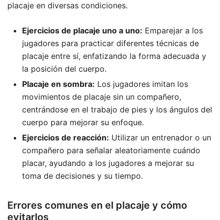
placaje en diversas condiciones.
Ejercicios de placaje uno a uno:
Emparejar a los
jugadores para practicar diferentes técnicas de
placaje entre sí, enfatizando la forma adecuada y
la posición del cuerpo.
Placaje en sombra:
Los jugadores imitan los
movimientos de placaje sin un compañero,
centrándose en el trabajo de pies y los ángulos del
cuerpo para mejorar su enfoque.
Ejercicios de reacción:
Utilizar un entrenador o un
compañero para señalar aleatoriamente cuándo
placar, ayudando a los jugadores a mejorar su
toma de decisiones y su tiempo.
Errores comunes en el placaje y cómo
evitarlos