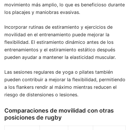
movimiento más amplio, lo que es beneficioso durante
los placajes y maniobras evasivas.
Incorporar rutinas de estiramiento y ejercicios de
movilidad en el entrenamiento puede mejorar la
flexibilidad. El estiramiento dinámico antes de los
entrenamientos y el estiramiento estático después
pueden ayudar a mantener la elasticidad muscular.
Las sesiones regulares de yoga o pilates también
pueden contribuir a mejorar la flexibilidad, permitiendo
a los flankers rendir al máximo mientras reducen el
riesgo de distensiones o lesiones.
Comparaciones de movilidad con otras
posiciones de rugby