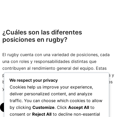
¿Cuáles son las diferentes
posiciones en rugby?
El rugby cuenta con una variedad de posiciones, cada
una con roles y responsabilidades distintas que
contribuyen al rendimiento general del equipo. Estas
posiciones se categorizan generalmente en delanteros y
We respect your privacy
backs, cada una requiriendo diferentes atributos físicos
Cookies help us improve your experience,
y habilidades.
deliver personalized content, and analyze
traffic. You can choose which cookies to allow
by clicking
Customize
. Click
Accept All
to
▾
consent or
Reject All
to decline non-essential