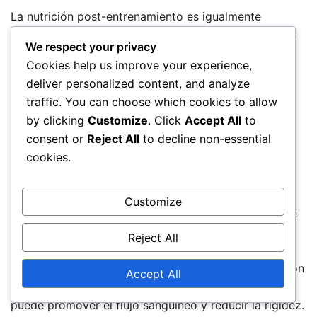
La nutrición post-entrenamiento es igualmente
importante. Consumir una comida o merienda rica en
We respect your privacy
proteínas y carbohidratos dentro de los 30 minutos
Cookies help us improve your experience,
posteriores al ejercicio puede ayudar en la
deliver personalized content, and analyze
recuperación y el crecimiento muscular. Ejemplos
traffic. You can choose which cookies to allow
incluyen un batido de proteínas con un plátano o un
by clicking
Customize
. Click
Accept All
to
sándwich de pollo en pan integral.
consent or
Reject All
to decline non-essential
cookies.
Estrategias de RECUPERACIÓN
Las estrategias de recuperación son cruciales para
Customize
que los fullbacks prevengan lesiones y mantengan un
rendimiento máximo. Incorporar días de descanso en
Reject All
el programa de entrenamiento permite que los
músculos se reparen y se fortalezcan. La recuperación
Accept All
activa, como trotar suavemente o nadar, también
puede promover el flujo sanguíneo y reducir la rigidez.