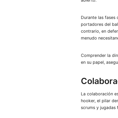
abierto.
Durante las fases 
portadores del bal
contrario, en defe
menudo necesitand
Comprender la diná
en su papel, aseg
Colabora
La colaboración es
hooker, el pilar d
scrums y jugadas f