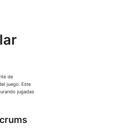
lar
nte de
el juego. Este
egurando jugadas
scrums