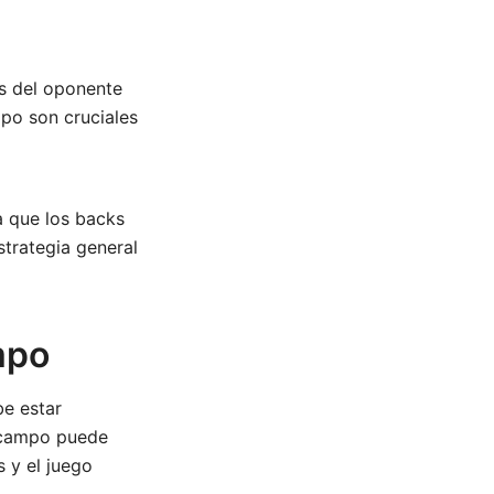
os del oponente
mpo son cruciales
a que los backs
strategia general
mpo
be estar
l campo puede
s y el juego