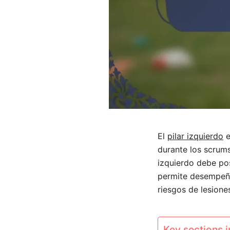
El
pilar izquierdo
e
durante los scrums
izquierdo debe pos
permite desempeña
riesgos de lesione
Key sections in