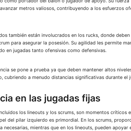
 como portador del balón o jugador de apoyo. Su fuerza 
avanzar metros valiosos, contribuyendo a los esfuerzos of
rdos también están involucrados en los rucks, donde deben 
rum para asegurar la posesión. Su agilidad les permite man
do en jugadas tanto ofensivas como defensivas.
encia se pone a prueba ya que deben mantener altos nivele
do, cubriendo a menudo distancias significativas durante el 
ia en las jugadas fijas
 incluidos los lineouts y los scrums, son momentos críticos 
el del pilar izquierdo es primordial. En los scrums, propor
za necesarias, mientras que en los lineouts, pueden apoyar e