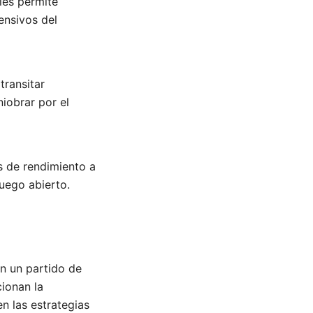
les permite
ensivos del
transitar
iobrar por el
s de rendimiento a
juego abierto.
en un partido de
cionan la
n las estrategias